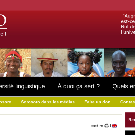
ersité linguistique ... À quoi ça sert ? ... Quels e
rosoro
Sorosoro dans les médias
Faire un don
Contac
Re
Imprimer
|