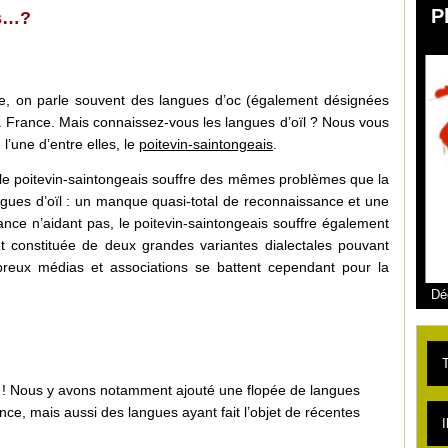
P
is…?
ce, on parle souvent des langues d’oc (également désignées
la France. Mais connaissez-vous les langues d’oïl ? Nous vous
 l’une d’entre elles, le
poitevin-saintongeais
.
 le poitevin-saintongeais souffre des mêmes problèmes que la
angues d’oïl : un manque quasi-total de reconnaissance et une
rance n’aidant pas, le poitevin-saintongeais souffre également
fet constituée de deux grandes variantes dialectales pouvant
mbreux médias et associations se battent cependant pour la
Dé
T
 ! Nous y avons notamment ajouté une flopée de langues
nce, mais aussi des langues ayant fait l’objet de récentes
L
I