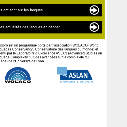
es langues en danger
es sources de documentation
ls ont écrit sur les langues
es « nouvelles » langues
es scientifiques
a linguistique pour les débutants
extes par thématiques
es actualités des langues en danger
a défense des peuples et cultures autochtones
extes par auteurs
es projets artistiques
osoro est un programme porté par l’association WOLACO (World
guages Conservancy / Conservatoire des langues du monde) et
tenu par le Laboratoire d’Excellence ASLAN (Advanced Studies on
guage Complexity / Etudes avancées sur la complexité du
age) de l’Université de Lyon.