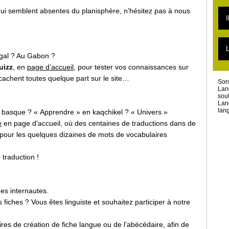
L
ui semblent absentes du planisphère, n’hésitez pas à nous
L
I
L
L
L
T
L
L
gal ? Au Gabon ?
T
uizz
, en
page d’accueil
, pour tester vos connaissances sur
L
achent toutes quelque part sur le site…
Sor
Lan
sou
Lan
lang
 basque ? « Apprendre » en kaqchikel ? « Univers »
e
en page d’accueil, où des centaines de traductions dans de
our les quelques dizaines de mots de vocabulaires
 traduction !
es internautes.
iches ? Vous êtes linguiste et souhaitez participer à notre
ires de création de fiche langue ou de l’abécédaire, afin de