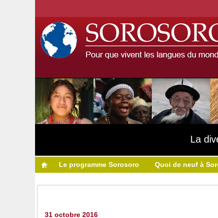
La div
Le programme Sorosoro
Quoi de neuf à So
31 octobre 2016