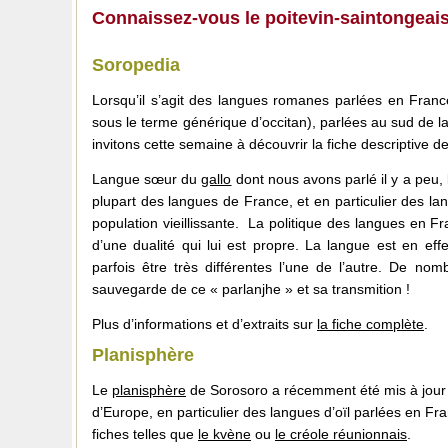
Connaissez-vous le poitevin-saintongea
Soropedia
Lorsqu’il s’agit des langues romanes parlées en Fran
sous le terme générique d’occitan), parlées au sud de 
invitons cette semaine à découvrir la fiche descriptive de
Langue sœur du
gallo
dont nous avons parlé il y a peu,
plupart des langues de France, et en particulier des l
population vieillissante. La politique des langues en F
d’une dualité qui lui est propre. La langue est en ef
parfois être très différentes l’une de l’autre. De no
sauvegarde de ce « parlanjhe » et sa transmition !
Plus d’informations et d’extraits sur
la fiche complète
.
Planisphère
Le
planisphère
de Sorosoro a récemment été mis à jour
d’Europe, en particulier des langues d’oïl parlées en Fra
fiches telles que
le kvène
ou
le créole réunionnais
.