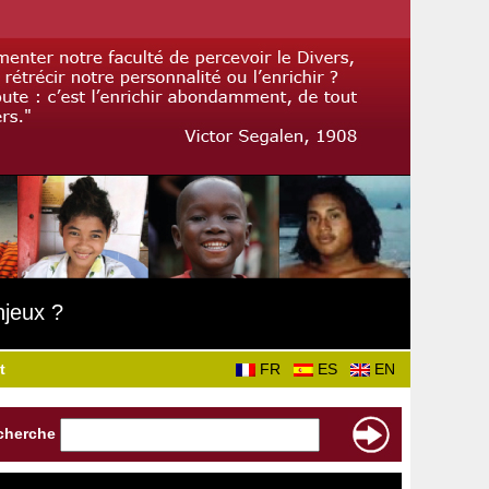
njeux ?
t
FR
ES
EN
cherche