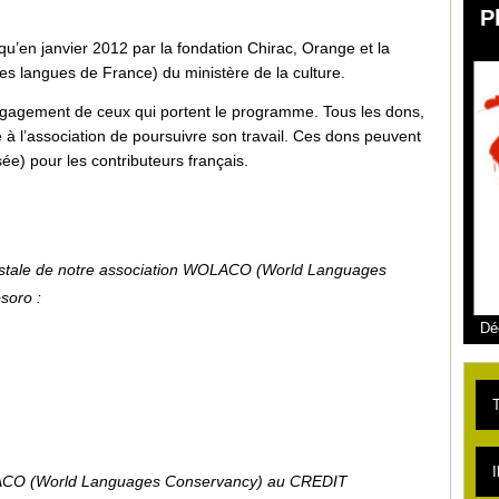
P
u’en janvier 2012 par la fondation Chirac, Orange et la
s langues de France) du ministère de la culture.
gagement de ceux qui portent le programme. Tous les dons,
 à l’association de poursuivre son travail. Ces dons peuvent
e) pour les contributeurs français.
postale de notre association WOLACO (World Languages
soro :
Dé
T
L
I
LACO (World Languages Conservancy) au CREDIT