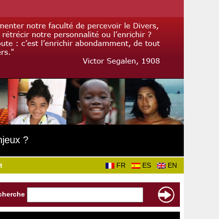
njeux ?
t
FR
ES
EN
cherche