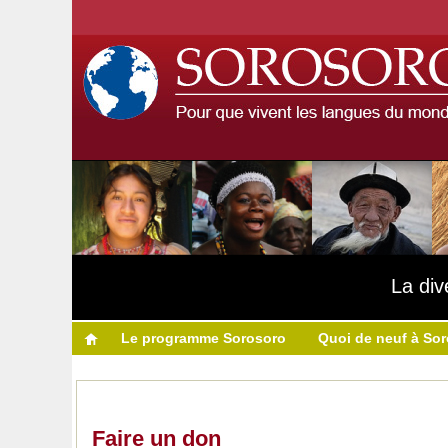
La div
Le programme Sorosoro
Quoi de neuf à So
Faire un don