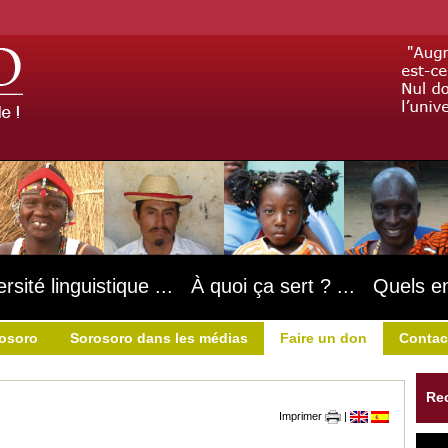
ersité linguistique ... À quoi ça sert ? ... Quels e
rosoro
Sorosoro dans les médias
Faire un don
Contac
Re
Imprimer
|