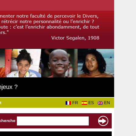
njeux ?
t
FR
ES
EN
cherche