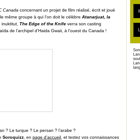
L
L
C Canada
concernant un projet de film réalisé, écrit et joué
I
L
le même groupe à qui l’on doit le célèbre
Atanarjuat, la
L
L
 inuktitut,
The Edge of the Knife
verra son casting
T
L
a de l’archipel d’Haida Gwaii, à l’ouest du Canada !
L
T
L
Sor
Lan
sou
Lan
lang
tan ? Le turque ? Le persan ? l’arabe ?
le
Soroquizz
, en
page d’accueil
, et testez vos connaissances