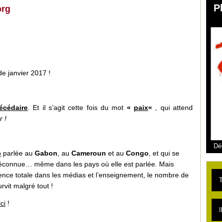
P
org
de janvier 2017 !
écédaire
. Et il s’agit cette fois du mot
«
paix
«
, qui attend
r !
Dé
o
parlée au
Gabon
, au
Cameroun
et au
Congo
, et qui se
méconnue… même dans les pays où elle est parlée. Mais
nce totale dans les médias et l’enseignement, le nombre de
T
rvit malgré tout !
ici
!
L
I