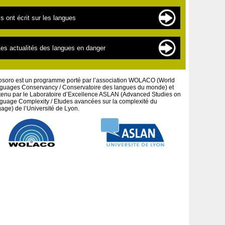
es langues en danger
es sources de documentation
ls ont écrit sur les langues
es « nouvelles » langues
es scientifiques
a linguistique pour les débutants
extes par thématiques
es actualités des langues en danger
a défense des peuples et cultures autochtones
extes par auteurs
es projets artistiques
osoro est un programme porté par l’association WOLACO (World
guages Conservancy / Conservatoire des langues du monde) et
tenu par le Laboratoire d’Excellence ASLAN (Advanced Studies on
guage Complexity / Etudes avancées sur la complexité du
age) de l’Université de Lyon.