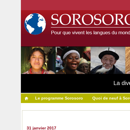
La div
Le programme Sorosoro
Quoi de neuf à So
31 janvier 2017