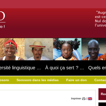
ersité linguistique ... À quoi ça sert ? ... Quels e
rosoro
Sorosoro dans les médias
Faire un don
Contac
Re
Imprimer
|