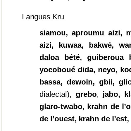
Langues Kru
siamou, aproumu aizi, m
aizi, kuwaa, bakwé, wa
daloa bété, guiberoua b
yocoboué dida, neyo, ko
bassa, dewoin, gbii, gli
dialectal),
grebo
,
jabo, kl
glaro-twabo, krahn de l’
de l’ouest, krahn de l’es