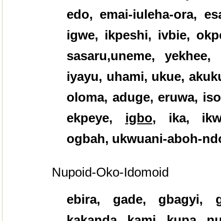
edo, emai-iuleha-ora, es
igwe, ikpeshi, ivbie, ok
sasaru,uneme, yekhee, 
iyayu, uhami, ukue, akuk
oloma, aduge, eruwa, iso
ekpeye,
igbo
, ika, ikw
ogbah, ukwuani-aboh-ndo
Nupoid-Oko-Idomoid
ebira, gade, gbagyi, 
kakanda, kami, kupa, nu