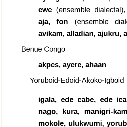
ewe
(ensemble dialectal),
aja, fon
(ensemble diale
avikam, alladian, ajukru, a
Benue Congo
akpes, ayere, ahaan
Yoruboid-Edoid-Akoko-Igboid
igala, ede cabe, ede ica
nago, kura, manigri-kamb
mokole, ulukwumi, yorub