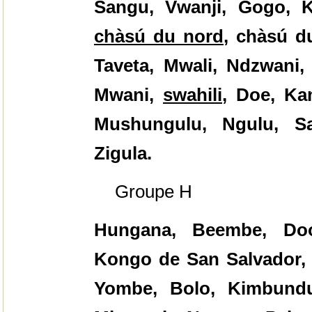
Sangu, Vwanji, Gogo, 
chàsú du nord
,
chàsú d
Taveta, Mwali, Ndzwani,
Mwani,
swahili
, Doe, Ka
Mushungulu, Ngulu, Sa
Zigula.
Groupe H
Hungana, Beembe, Do
Kongo de San Salvador, K
Yombe, Bolo, Kimbund