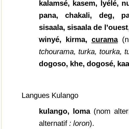
kalamsé, kasem, lyélé, n
pana, chakali, deg, p
sisaala, sisaala de l’oues
winyé, kirma,
curama
(
tchourama, turka, tourka, 
dogoso, khe, dogosé, kaa
Langues Kulango
kulango, loma
(nom alter
alternatif
: loron
).