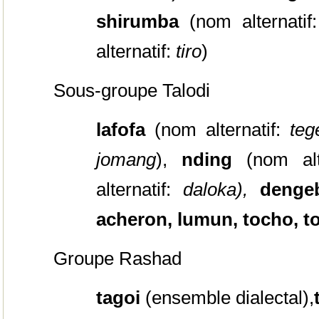
shirumba
(nom alternatif
alternatif:
tiro
)
Sous-groupe Talodi
lafofa
(nom alternatif:
te
jomang
),
nding
(nom alt
alternatif:
daloka),
deng
acheron, lumun, tocho, t
Groupe Rashad
tagoi
(ensemble
dialectal),