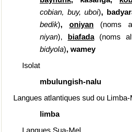
cobian, buy, uboi
)
, badya
bedik
)
,
oniyan
(noms al
niyan
),
biafada
(noms al
bidyola
)
, wamey
Isolat
mbulungish-nalu
Langues atlantiques sud ou Limba-
limba
Langues Sua-Mel