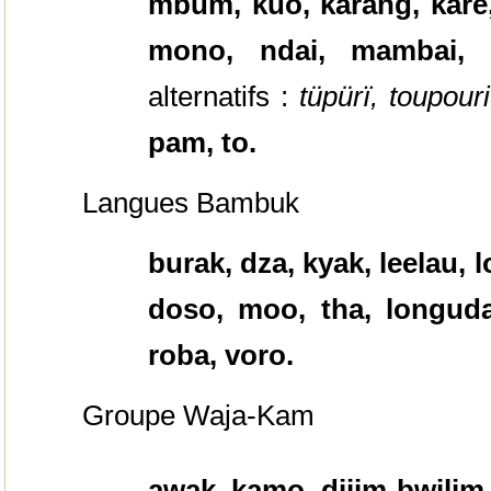
mbum, kuo, karang, kare
mono, ndai, mambai,
alternatifs :
tüpürï, toupouri
pam, to.
Langues Bambuk
burak, dza, kyak, leelau,
doso, moo, tha, longuda
roba, voro.
Groupe Waja-Kam
awak, kamo, dijim-bwilim, 