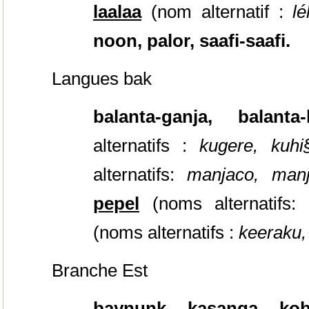
laalaa
(nom alternatif :
lé
noon, palor, saafi-saafi.
Langues bak
balanta-ganja, balant
alternatifs :
kugere, kuhi
alternatifs:
manjaco, man
pepel
(noms alternatifs:
i
(noms alternatifs :
keeraku,
Branche Est
baynunk
, kasanga,
kob