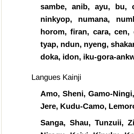
sambe, anib, ayu, bu, 
ninkyop, numana, numb
horom, firan, cara, cen, 
tyap, ndun, nyeng, shakara
doka, idon, iku-gora-ankw
Langues Kainji
Amo, Sheni, Gamo-Ningi, 
Jere, Kudu-Camo, Lemoro
Sanga, Shau, Tunzuii, Zi