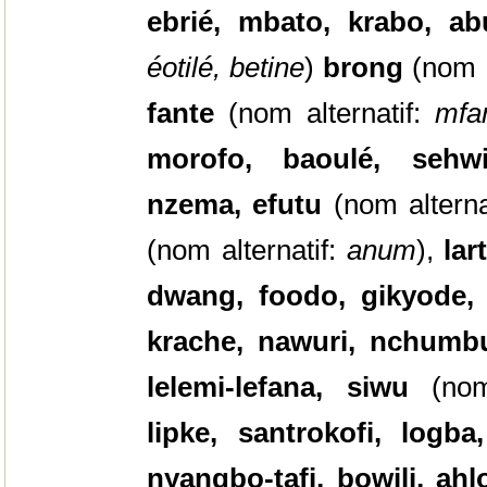
ebrié,
mbato, krabo, a
éotilé, betine
)
brong
(nom a
fante
(nom alternatif:
mfa
morofo, baoulé, sehwi
nzema, efutu
(nom alterna
(nom alternatif:
anum
),
lar
dwang, foodo, gikyode, 
krache, nawuri, nchumb
lelemi-lefana, siwu
(no
lipke, santrokofi, logba
nyangbo-tafi, bowili, ah