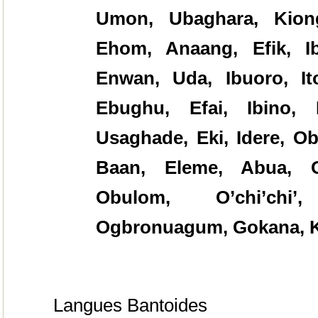
Umon, Ubaghara, Kion
Ehom, Anaang, Efik, Ib
Enwan, Uda, Ibuoro, It
Ebughu, Efai, Ibino, 
Usaghade, Eki, Idere, O
Baan, Eleme, Abua, O
Obulom, O’chi’chi
Ogbronuagum, Gokana, Kh
Langues Bantoides