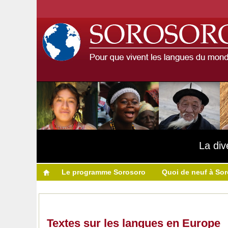
La div
Le programme Sorosoro
Quoi de neuf à So
Textes sur les langues en Europe