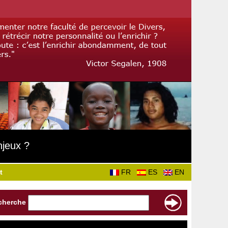
njeux ?
t
FR
ES
EN
cherche