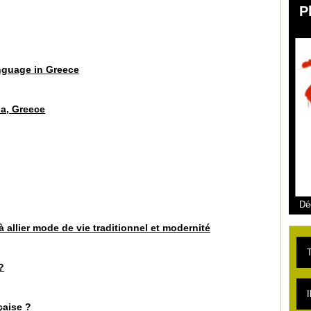
P
anguage in Greece
ia, Greece
Dé
 allier mode de vie traditionnel et modernité
T
?
L
I
çaise ?