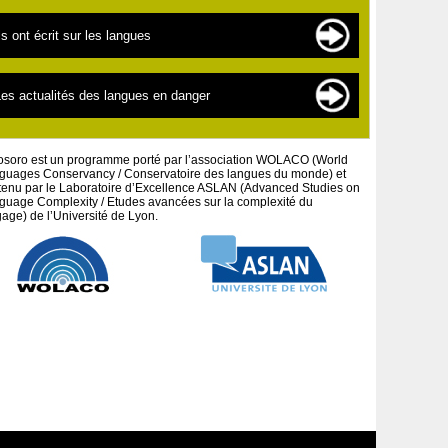
es langues en danger
es sources de documentation
ls ont écrit sur les langues
es « nouvelles » langues
es scientifiques
a linguistique pour les débutants
extes par thématiques
es actualités des langues en danger
a défense des peuples et cultures autochtones
extes par auteurs
es projets artistiques
osoro est un programme porté par l’association WOLACO (World
guages Conservancy / Conservatoire des langues du monde) et
tenu par le Laboratoire d’Excellence ASLAN (Advanced Studies on
guage Complexity / Etudes avancées sur la complexité du
age) de l’Université de Lyon.