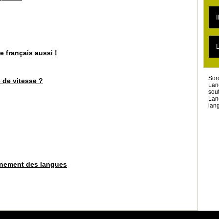
L
L
I
L
L
L
T
L
L
re français aussi !
T
L
Sor
 de vitesse ?
Lan
sou
Lan
lang
ignement des langues