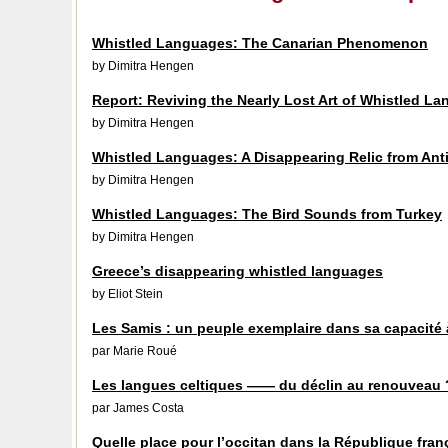
Whistled Languages: The Canarian Phenomenon
by Dimitra Hengen
Report: Reviving the Nearly Lost Art of Whistled L
by Dimitra Hengen
Whistled Languages: A Disappearing Relic from Ant
by Dimitra Hengen
Whistled Languages: The Bird Sounds from Turkey
by Dimitra Hengen
Greece’s disappearing whistled languages
by Eliot Stein
Les Samis : un peuple exemplaire dans sa capacité à
par Marie Roué
Les langues celtiques —— du déclin au renouveau 
par James Costa
Quelle place pour l’occitan dans la République fran