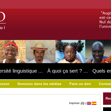
ersité linguistique ... À quoi ça sert ? ... Quels e
rosoro
Sorosoro dans les médias
Faire un don
Contac
Re
Imprimer
|