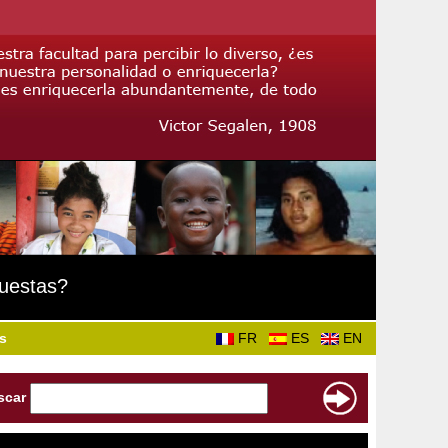
puestas?
s
FR
ES
EN
scar