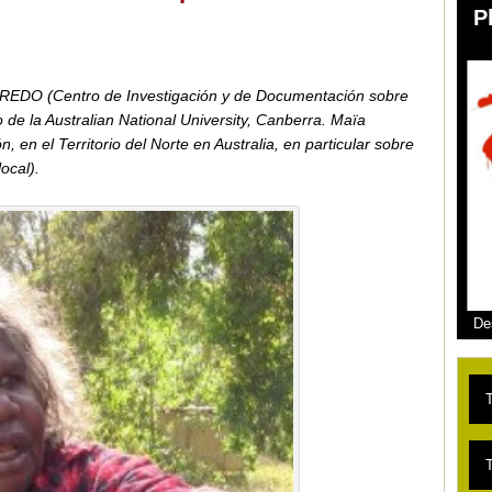
P
 CREDO (Centro de Investigación y de Documentación sobre
de la Australian National University, Canberra. Maïa
en el Territorio del Norte en Australia, en particular sobre
ocal).
De
L
T