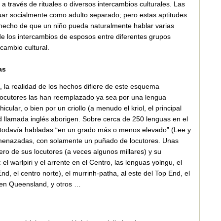
 a través de rituales o diversos intercambios culturales. Las
tuar socialmente como adulto separado; pero estas aptitudes
 hecho de que un niño pueda naturalmente hablar varias
e los intercambios de esposos entre diferentes grupos
rcambio cultural.
as
, la realidad de los hechos difiere de este esquema
locutores las han reemplazado ya sea por una lengua
ular, o bien por un criollo (a menudo el kriol, el principal
dad llamada inglés aborigen. Sobre cerca de 250 lenguas en el
n todavía habladas “en un grado más o menos elevado” (Lee y
menazadas, con solamente un puñado de locutores. Unas
ro de sus locutores (a veces algunos millares) y su
l warlpiri y el arrente en el Centro, las lenguas yolngu, el
d, el centro norte), el murrinh-patha, al este del Top End, el
rr en Queensland, y otros …