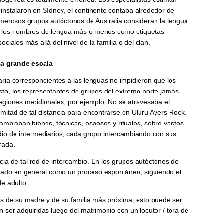
instalaron en Sídney, el continente contaba alrededor de
Numerosos grupos autóctonos de Australia consideran la lengua
zan los nombres de lengua más o menos como etiquetas
iales más allá del nivel de la familia o del clan.
 a grande escala
itaria correspondientes a las lenguas no impidieron que los
sto, los representantes de grupos del extremo norte jamás
regiones meridionales, por ejemplo. No se atravesaba el
a mitad de tal distancia para encontrarse en Uluru Ayers Rock.
mbiaban bienes, técnicas, esposos y rituales, sobre vastos
edio de intermediarios, cada grupo intercambiando con sus
rada.
ncia de tal red de intercambio. En los grupos autóctonos de
derado en general como un proceso espontáneo, siguiendo el
de adulto.
as de su madre y de su familia más próxima; esto puede ser
 ser adquiridas luego del matrimonio con un locutor / tora de