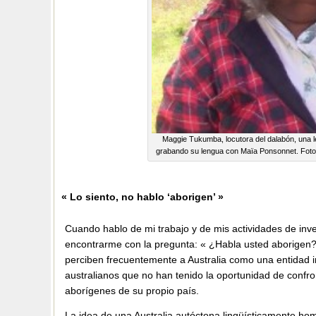
Maggie Tukumba, locutora del dalabón, una l
grabando su lengua con Maïa Ponsonnet. Foto
« Lo siento, no hablo ‘aborigen’ »
Cuando hablo de mi trabajo y de mis actividades de inves
encontrarme con la pregunta: « ¿Habla usted aborigen?
perciben frecuentemente a Australia como una entidad 
australianos que no han tenido la oportunidad de confr
aborígenes de su propio país.
La idea de una Australia autóctona lingüísticamente ho