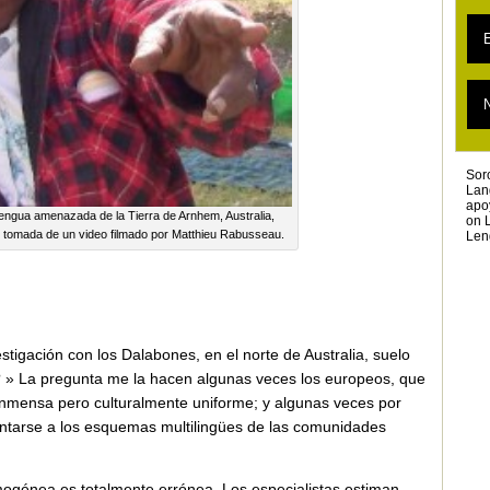
L
L
E
L
L
L
T
N
E
T
L
Sor
Lan
apo
engua amenazada de la Tierra de Arnhem, Australia,
on 
 tomada de un video filmado por Matthieu Rabusseau.
Len
tigación con los Dalabones, en el norte de Australia, suelo
 » La pregunta me la hacen algunas veces los europeos, que
inmensa pero culturalmente uniforme; y algunas veces por
ontarse a los esquemas multilingües de las comunidades
mogénea es totalmente errónea. Los especialistas estiman