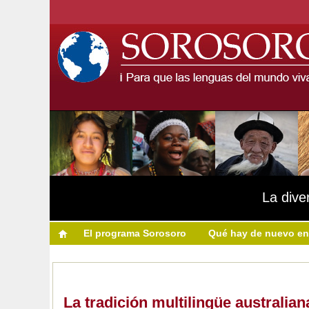
La dive
El programa Sorosoro
Qué hay de nuevo en
La tradición multilingüe australian