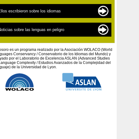
as lenguas en peligro
as fuentes de documentación
llos escribieron sobre los idiomas
as « nuevas » lenguas
os cientificos
a lingüística para los principiantes
extos por tema
oticias sobre las lenguas en peligro
n defensa de los pueblos y las culturas autóctonas
extos por autor
os proyectos artísticos
osoro es un programa realizado por la Asociación WOLACO (World
guages ​​Conservancy / Conservatorio de los Idiomas del Mundo) y
yado por el Laboratorio de Excelencia ASLAN (Advanced Studies
Language Complexity / Estudios Avanzados de la Complejidad del
guaje) de la Universidad de Lyon.