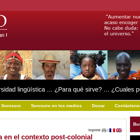
rsidad lingüística ... ¿Para qué sirve? ... ¿Cuales 
 Sorosoro
Sorosoro en los medios
Donar
Contácteno
Bu
Imprimir
|
a en el contexto post-colonial