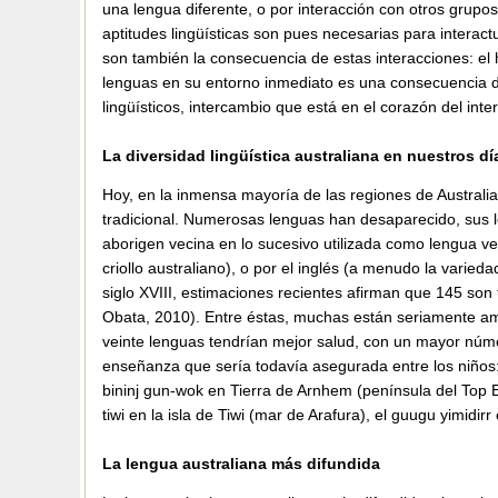
una lengua diferente, o por interacción con otros grupos
aptitudes lingüísticas son pues necesarias para interac
son también la consecuencia de estas interacciones: el
lenguas en su entorno inmediato es una consecuencia d
lingüísticos, intercambio que está en el corazón del inte
La diversidad lingüística australiana en nuestros dí
Hoy, en la inmensa mayoría de las regiones de Australia
tradicional. Numerosas lenguas han desaparecido, sus 
aborigen vecina en lo sucesivo utilizada como lengua vehic
criollo australiano), o por el inglés (a menudo la varie
siglo XVIII, estimaciones recientes afirman que 145 so
Obata, 2010). Entre éstas, muchas están seriamente a
veinte lenguas tendrían mejor salud, con un mayor núme
enseñanza que sería todavía asegurada entre los niños: e
bininj gun-wok en Tierra de Arnhem (península del Top En
tiwi en la isla de Tiwi (mar de Arafura), el guugu yimidi
La lengua australiana más difundida