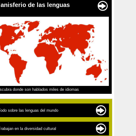
lanisferio de las lenguas
scubra donde son hablados miles de idiomas
Todo sobre las lenguas del mundo
as familias de lenguas
rabajan en la diversidad cultural