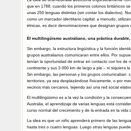
que en 1788, cuando los primeros colonos británicos se 
unas 250 lenguas distintas (sin contar los dialectos). 
como un marcador identitario capital: a menudo, utili
étnicas, es decir denominaciones que designan grupos soc
El multilingüismo australiano, una práctica durable,
Sin embargo, la estructura lingüística y la función ident
grupos australianos comunicaran entre ellos. Por supue
tenían la oportunidad de entrar en contacto con los de 
continente y sus 3 000 km de largo a pie – ni siquiera l
Sin embargo, las personas y los grupos comunicaban: ca
territorios, ya sea desplazándose físicamente, o por m
vecinos más cercanos, tejiendo así una red social elabo
El multilingüismo es a la vez la condición y la consecue
Australia, el aprendizaje de varias lenguas está consi
curso normal del crecimiento y de la entrada en la vida 
La idea es que un niño aprenderá primero de las lengu
hasta tres o cuatro lenguas. Luego otras lenguas pueden