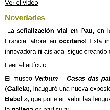
Ver el video
Novedades
¡La s
eñalización vial en Pau
, en 
Francia, ahora en
occitano
! Esta in
innovadora ni aislada, sigue creand
Leer el artículo
El museo
Verbum – Casas das pal
(
Galicia
), inauguró una nueva exposi
Babel
», que pone en valor las lengu
la
gallega
en particular