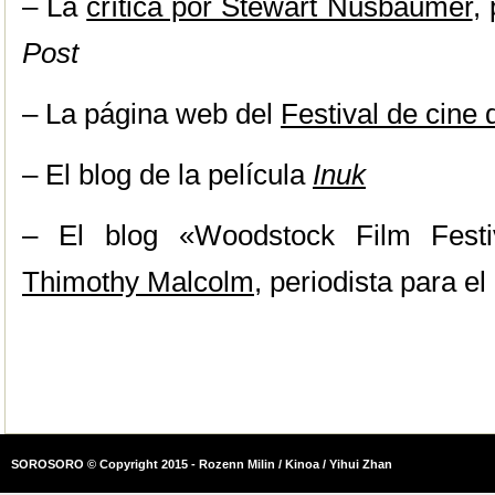
– La
crítica por Stewart Nusbaumer
,
Post
– La página web del
Festival de cine
– El blog de la película
Inuk
– El blog «Woodstock Film Fest
Thimothy Malcolm
, periodista para el
SOROSORO © Copyright 2015 - Rozenn Milin / Kinoa / Yihui Zhan