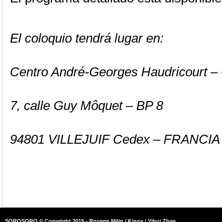
El coloquio tendrá lugar en:
Centro André-Georges Haudricourt –
7, calle Guy Môquet – BP 8
94801 VILLEJUIF Cedex – FRANCIA
SOROSORO © Copyright 2015 - Rozenn Milin / Kinoa / Yihui Zhan