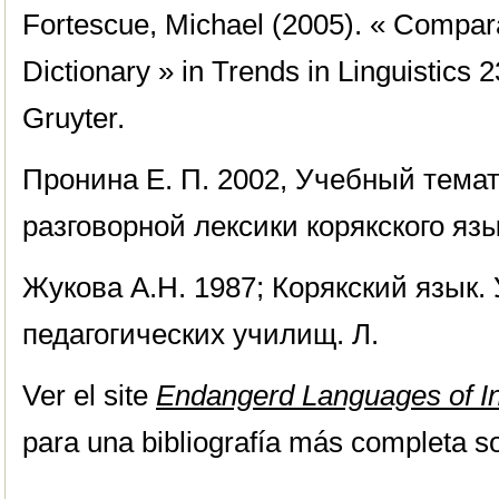
Fortescue, Michael (2005). « Compa
Dictionary » in Trends in Linguistics 
Gruyter.
Пронина Е. П. 2002, Учебный тема
разговорной лексики корякского яз
Жукова А.Н. 1987; Корякский язык.
педагогических училищ. Л.
Ver el site
Endangerd Languages of In
para una bibliografía más completa so