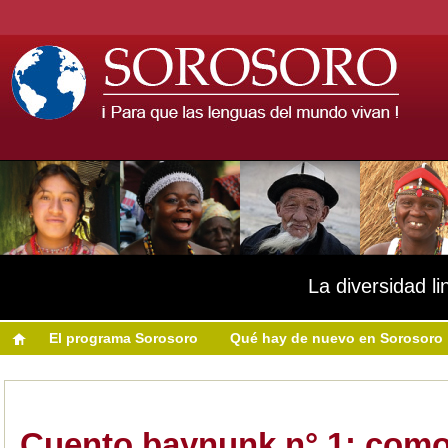
La diversidad li
El programa Sorosoro
Qué hay de nuevo en Sorosoro
Cuento baynunk n° 1: como 