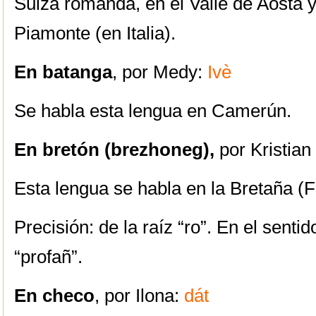
Suiza romanda, en el Valle de Aosta y
Piamonte (en Italia).
En batanga
, por Medy:
Ivè
Se habla esta lengua en Camerún.
En bretón (brezhoneg),
por Kristia
Esta lengua se habla en la Bretaña (F
Precisión: de la raíz “ro”. En el sentid
“profañ”.
En checo
, por Ilona:
dát