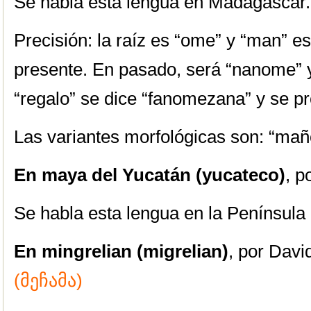
Se habla esta lengua en Madagascar.
Precisión: la raíz es “ome” y “man” es 
presente. En pasado, será “nanome” 
“regalo” se dice “fanomezana” y se p
Las variantes morfológicas son: “ma
En maya del Yucatán (yucateco)
, p
Se habla esta lengua en la Península
En mingrelian (migrelian)
, por Davi
(მეჩამა)