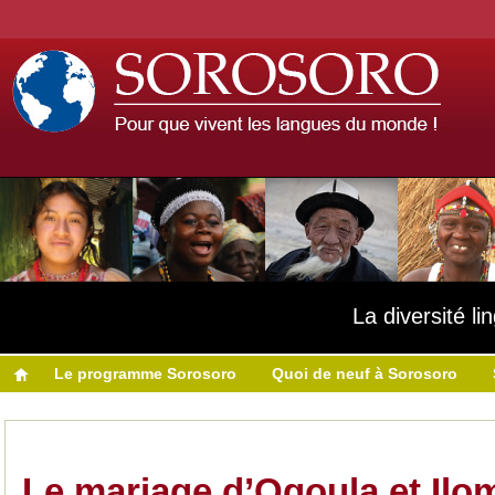
La diversité l
Le programme Sorosoro
Quoi de neuf à Sorosoro
Le mariage d’Ogoula et Ilo