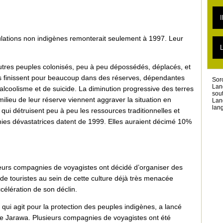
L
L
I
L
L
L
pulations non indigènes remonterait seulement à 1997. Leur
T
L
L
T
’autres peuples colonisés, peu à peu dépossédés, déplacés, et
L
ibus finissent pour beaucoup dans des réserves, dépendantes
Sor
Lan
alcoolisme et de suicide. La diminution progressive des terres
sou
milieu de leur réserve viennent aggraver la situation en
Lan
lang
 qui détruisent peu à peu les ressources traditionnelles et
ies dévastatrices datent de 1999. Elles auraient décimé 10%
sieurs compagnies de voyagistes ont décidé d’organiser des
de touristes au sein de cette culture déjà très menacée
élération de son déclin.
 qui agit pour la protection des peuples indigènes, a lancé
ire Jarawa. Plusieurs compagnies de voyagistes ont été