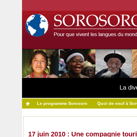
La div
Le programme Sorosoro
Quoi de neuf à So
17 juin 2010 : Une compagnie tour