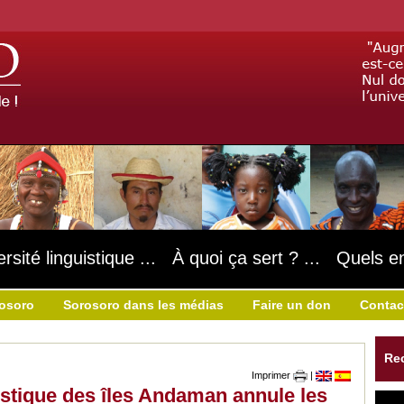
ersité linguistique ... À quoi ça sert ? ... Quels e
rosoro
Sorosoro dans les médias
Faire un don
Contac
Re
Imprimer
|
istique des îles Andaman annule les