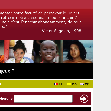
njeux ?
t
FR
ES
EN
cherche