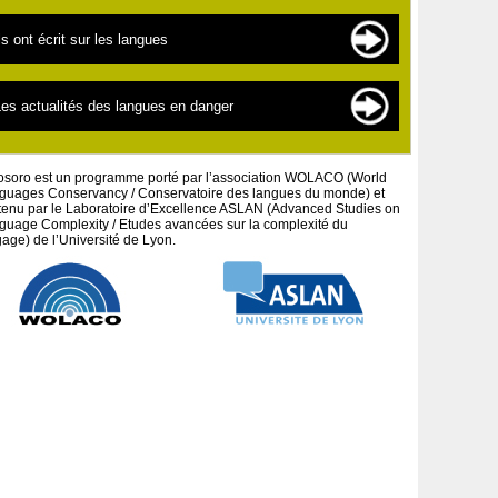
es langues en danger
es sources de documentation
ls ont écrit sur les langues
es « nouvelles » langues
es scientifiques
a linguistique pour les débutants
extes par thématiques
es actualités des langues en danger
a défense des peuples et cultures autochtones
extes par auteurs
es projets artistiques
osoro est un programme porté par l’association WOLACO (World
guages Conservancy / Conservatoire des langues du monde) et
tenu par le Laboratoire d’Excellence ASLAN (Advanced Studies on
guage Complexity / Etudes avancées sur la complexité du
age) de l’Université de Lyon.