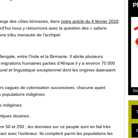
P
 large des côtes birmanes, dans
notre article du 4 février 2010
urd’hui nous y retournons avec la question des « safaris
une tribu menacée de l’archipel.
ngale, entre l’Inde et la Birmanie. Il abrite plusieurs
migrations humaines parties d’Afrique il y a environ 70 000
rel et linguistique exceptionnel dont les origines dateraient
ieurs vagues de colonisation successives, chacune ayant
Dé
s populations indigènes.
s indigènes:
T
elques dizaines.
tre 50 et 250 ; les données sur ce peuple sont en fait très
L
I
act avec l’extérieur. Ils comptent parmi les populations les