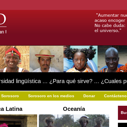
rsidad lingüística ... ¿Para qué sirve? ... ¿Cuales 
 Sorosoro
Sorosoro en los medios
Donar
Contácteno
a Latina
Oceanía
Bu