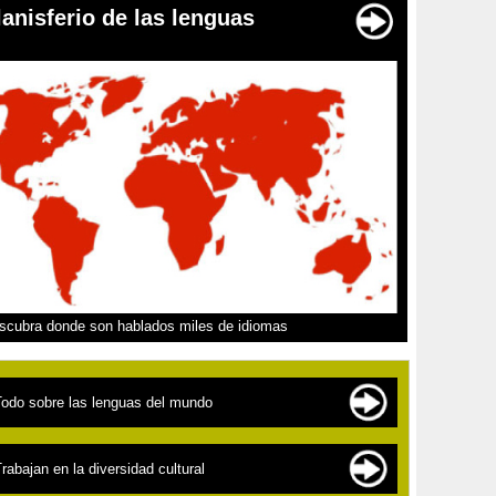
lanisferio de las lenguas
scubra donde son hablados miles de idiomas
Todo sobre las lenguas del mundo
as familias de lenguas
rabajan en la diversidad cultural