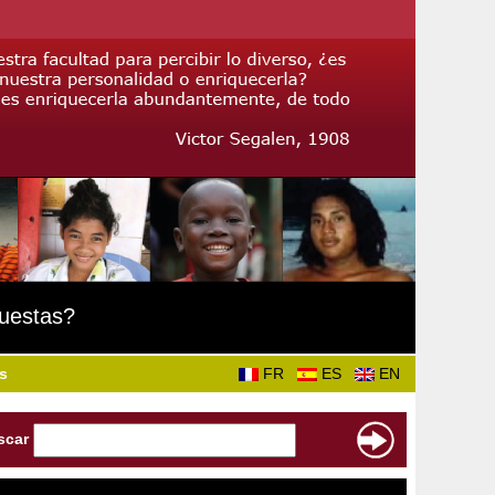
puestas?
s
FR
ES
EN
scar