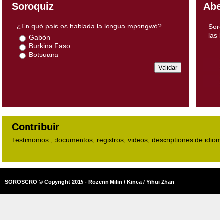
Soroquiz
Abe
¿En qué país es hablada la lengua mpongwè?
Sor
las
Gabón
Burkina Faso
Botsuana
Contribuir
Testimonios , documentos, registros, videos, descriptiones de idio
SOROSORO © Copyright 2015 - Rozenn Milin / Kinoa / Yihui Zhan