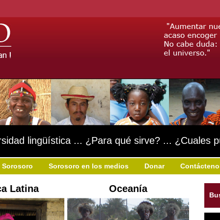
rsidad lingüística ... ¿Para qué sirve? ... ¿Cuales 
 Sorosoro
Sorosoro en los medios
Donar
Contácteno
a Latina
Oceanía
Bu