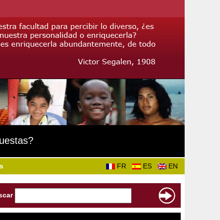
puestas?
s
FR
ES
EN
scar