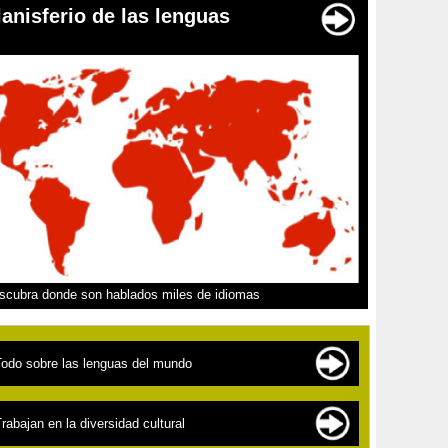
lanisferio de las lenguas
scubra donde son hablados miles de idiomas
Todo sobre las lenguas del mundo
as familias de lenguas
rabajan en la diversidad cultural