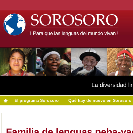
La diversidad li
El programa Sorosoro
Qué hay de nuevo en Sorosoro
Familia de lenguas peba-y