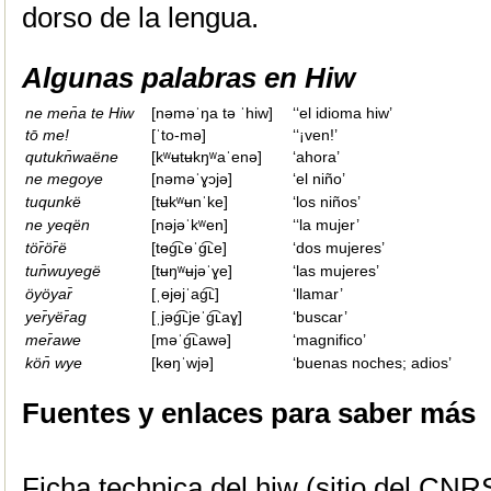
dorso de la lengua.
Algunas palabras en Hiw
ne men̄a te Hiw
[nəməˈŋa tə ˈhiw]
‘‘el idioma hiw’
tō me!
[ˈto-mə]
‘‘¡ven!’
qutukn̄waëne
[kʷʉtʉkŋʷaˈenə]
‘ahora’
ne megoye
[nəməˈɣɔjə]
‘el niño’
tuqunkë
[tʉkʷʉnˈke]
‘los niños’
ne yeqën
[nəjəˈkʷen]
‘‘la mujer’
tör̄ör̄ë
[tɵg͡ʟɵˈg͡ʟe]
‘dos mujeres’
tun̄wuyegë
[tʉŋʷʉjəˈɣe]
‘las mujeres’
öyöyar̄
[ˌɵjɵjˈag͡ʟ]
‘llamar’
yer̄yër̄ag
[ˌjəg͡ʟjeˈg͡ʟaɣ]
‘buscar’
mer̄awe
[məˈg͡ʟawə]
‘magnifico’
kön̄ wye
[kɵŋˈwjə]
‘buenas noches; adios’
Fuentes y enlaces para saber más
Ficha technica del hiw (sitio del CNR