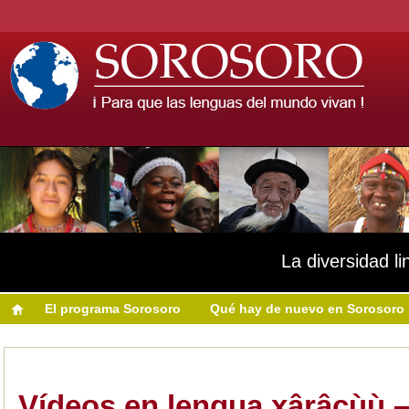
La diversidad li
El programa Sorosoro
Qué hay de nuevo en Sorosoro
Vídeos en lengua xârâcùù