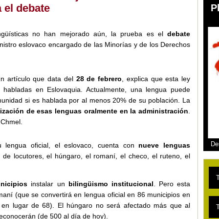
 el debate
P
ngüísticas no han mejorado aún, la prueba es el
debate
inistro eslovaco encargado de las Minorías y de los Derechos
n artículo que data del
28 de febrero
, explica que esta ley
habladas en Eslovaquia. Actualmente, una lengua puede
munidad si es hablada por al menos 20% de su población. La
lización de esas lenguas oralmente en la administración
.
. Chmel.
De
 lengua oficial, el eslovaco, cuenta con
nueve lenguas
e locutores, el húngaro, el romaní, el checo, el ruteno, el
nicipios
instalar un
bilingüismo institucional
. Pero esta
maní (que se convertirá en lengua oficial en 86 municipios en
L
s en lugar de 68). El húngaro no será afectado más que al
T
econocerán (de 500 al día de hoy).