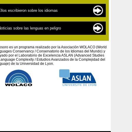
as lenguas en peligro
as fuentes de documentación
llos escribieron sobre los idiomas
as « nuevas » lenguas
os cientificos
a lingüística para los principiantes
extos por tema
oticias sobre las lenguas en peligro
n defensa de los pueblos y las culturas autóctonas
extos por autor
os proyectos artísticos
osoro es un programa realizado por la Asociación WOLACO (World
guages ​​Conservancy / Conservatorio de los Idiomas del Mundo) y
yado por el Laboratorio de Excelencia ASLAN (Advanced Studies
Language Complexity / Estudios Avanzados de la Complejidad del
guaje) de la Universidad de Lyon.