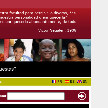
puestas?
s
FR
ES
EN
scar