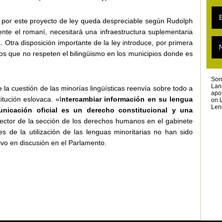
L
L
E
L
 por este proyecto de ley queda despreciable según Rudolph
mente el romaní, necesitará una infraestructura suplementaria
L
L
s. Otra disposición importante de la ley introduce, por primera
T
N
E
ios que no respeten el bilingüismo en los municipios donde es
T
L
Sor
Lan
e la cuestión de las minorías lingüísticas reenvía sobre todo a
apo
tución eslovaca. «I
ntercambiar información en su lengua
on 
Len
unicación oficial es un derecho constitucional y una
rector de la sección de los derechos humanos en el gabinete
 de la utilización de las lenguas minoritarias no han sido
ivo en discusión en el Parlamento.