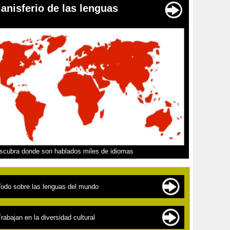
lanisferio de las lenguas
scubra donde son hablados miles de idiomas
Todo sobre las lenguas del mundo
as familias de lenguas
rabajan en la diversidad cultural