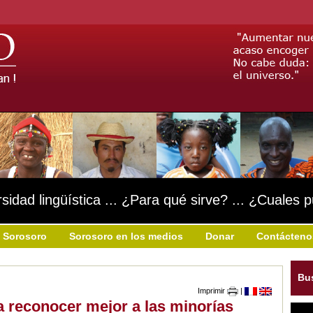
rsidad lingüística ... ¿Para qué sirve? ... ¿Cuales 
 Sorosoro
Sorosoro en los medios
Donar
Contácteno
Bu
Imprimir
|
a reconocer mejor a las minorías