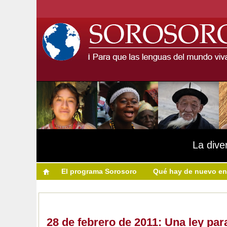
La dive
El programa Sorosoro
Qué hay de nuevo en
28 de febrero de 2011: Una ley par