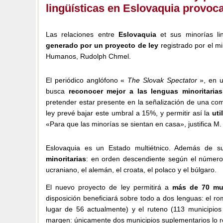
lingüísticas en Eslovaquia provoca
Las relaciones entre
Eslovaquia
et sus minorías li
generado por un proyecto de ley
registrado por el m
Humanos, Rudolph Chmel.
El periódico anglófono «
The Slovak Spectator
», en u
busca
reconocer mejor a las lenguas minoritarias
pretender estar presente en la señalización de una co
ley prevé bajar este umbral a 15%, y permitir así la
uti
«Para que las minorías se sientan en casa», justifica M
Eslovaquia es un Estado multiétnico. Además de su
minoritarias
: en orden descendiente según el número d
ucraniano, el alemán, el croata, el polaco y el búlgaro.
El nuevo proyecto de ley permitirá a
más de 70 mu
disposición beneficiará sobre todo a dos lenguas: el ro
lugar de 56 actualmente) y el ruteno (113 municipio
margen: únicamente dos municipios suplementarios lo r