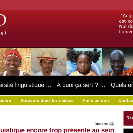
ersité linguistique ... À quoi ça sert ? ... Quels e
rosoro
Sorosoro dans les médias
Faire un don
Contac
Re
Imprimer
|
nguistique encore trop présente au sein