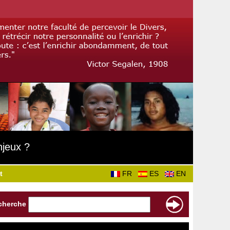
njeux ?
t
FR
ES
EN
cherche