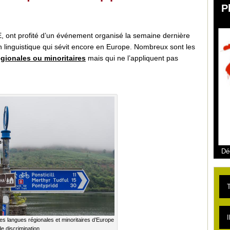
P
E, ont profité d’un événement organisé la semaine dernière
n linguistique qui sévit encore en Europe. Nombreux sont les
égionales ou minoritaires
mais qui ne l’appliquent pas
Dé
T
L
I
ses langues régionales et minoritaires d’Europe
de discrimination.