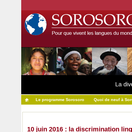
La div
Le programme Sorosoro
Quoi de neuf à So
10 juin 2016 : la discrimination li