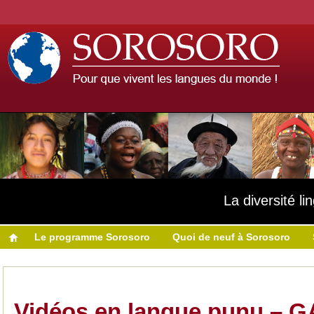
La diversité l
Le programme Sorosoro
Quoi de neuf à Sorosoro
Vidéos en langue punu – 