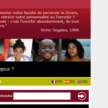
njeux ?
t
FR
ES
EN
cherche