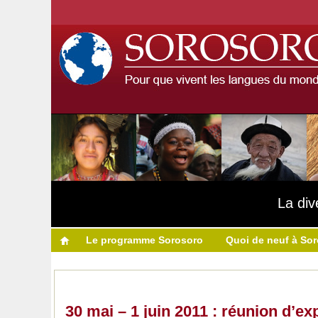
La div
Le programme Sorosoro
Quoi de neuf à So
30 mai – 1 juin 2011 : réunion d’e