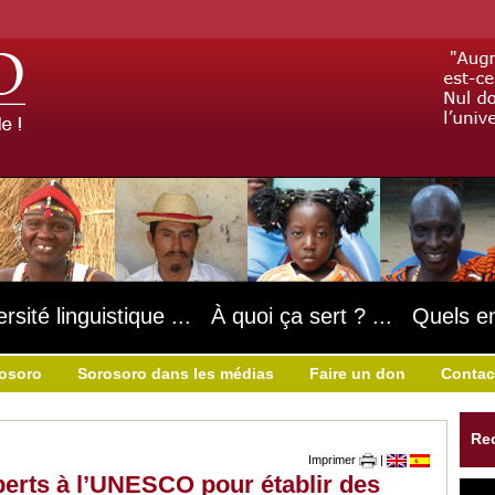
ersité linguistique ... À quoi ça sert ? ... Quels e
rosoro
Sorosoro dans les médias
Faire un don
Contac
Re
Imprimer
|
xperts à l’UNESCO pour établir des