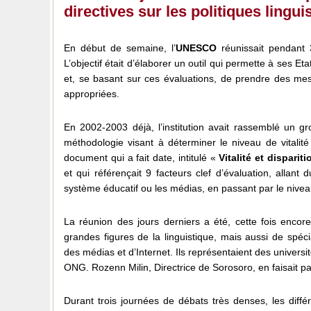
directives sur les politiques lingui
En début de semaine, l’
UNESCO
réunissait pendant 
L’objectif était d’élaborer un outil qui permette à ses E
et, se basant sur ces évaluations, de prendre des mesu
appropriées.
En 2002-2003 déjà, l’institution avait rassemblé un gr
méthodologie visant à déterminer le niveau de vitali
document qui a fait date, intitulé «
Vitalité et dispari
et qui référençait 9 facteurs clef d’évaluation, alla
système éducatif ou les médias, en passant par le nive
La réunion des jours derniers a été, cette fois encor
grandes figures de la linguistique, mais aussi de spéci
des médias et d’Internet. Ils représentaient des univer
ONG. Rozenn Milin, Directrice de Sorosoro, en faisait pa
Durant trois journées de débats très denses, les diff