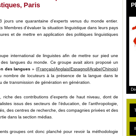
stiques, Paris
P
3 jours une quarantaine d’experts venus du monde entier.
tats Membres d’évaluer la situation linguistique dans leurs pays
res et de mettre en application des politiques linguistiques
oupe international de linguistes afin de mettre sur pied une
té des langues du monde. Ce groupe avait alors proposé un
tion des langues
» (
Français
|
Anglais
|
Espagnol
|
Arabe
|
Chinois
)
nt du nombre de locuteurs à la présence de la langue dans le
au de transmission de génération en génération.
Dé
e, riche des contributions d’experts de haut niveau, dont de
alistes issus des secteurs de l’éducation, de l’anthropologie,
sités, des centres de recherche, des compagnies privées et des
T
rtie dans la section médias.
L
I
érents groupes ont donc planché pour revoir la méthodologie