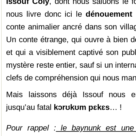
Issouf Coly
, dont nous saluons le f
nous livre donc ici le
dénouement
conte animalier ancré dans son vill
Un conte étrange, qui ouvre à bien de
et qui a visiblement captivé son publi
mystère reste entier, sauf si un inter
clefs de compréhension qui nous m
Mais laissons déjà Issouf nous en
jusqu’au fatal
kɔrʊkʊm pɛkɛs
… !
Pour rappel :
le baynunk est une 