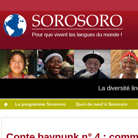
La diversité l
Le programme Sorosoro
Quoi de neuf à Sorosoro
Conte baynunk n° 4 : comm