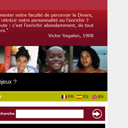
njeux ?
t
FR
ES
EN
cherche