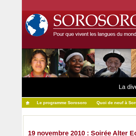
La div
Le programme Sorosoro
Quoi de neuf à So
19 novembre 2010 : Soirée Alter Ec