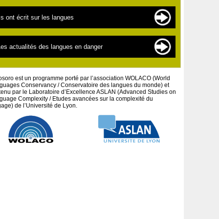
es langues en danger
es sources de documentation
ls ont écrit sur les langues
es « nouvelles » langues
es scientifiques
a linguistique pour les débutants
extes par thématiques
es actualités des langues en danger
a défense des peuples et cultures autochtones
extes par auteurs
es projets artistiques
osoro est un programme porté par l’association WOLACO (World
guages Conservancy / Conservatoire des langues du monde) et
tenu par le Laboratoire d’Excellence ASLAN (Advanced Studies on
guage Complexity / Etudes avancées sur la complexité du
age) de l’Université de Lyon.