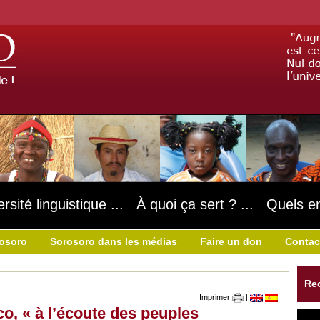
ersité linguistique ... À quoi ça sert ? ... Quels e
rosoro
Sorosoro dans les médias
Faire un don
Contac
Re
Imprimer
|
o, « à l’écoute des peuples