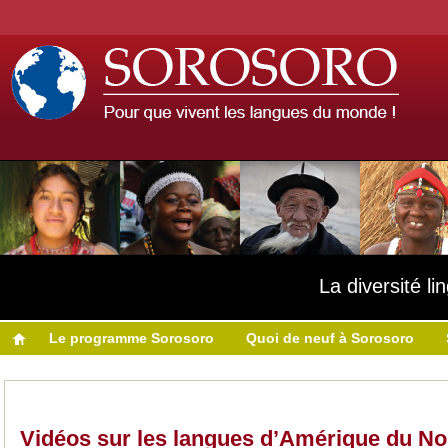
La diversité l
Le programme Sorosoro
Quoi de neuf à Sorosoro
Vidéos sur les langues d’Amérique du No