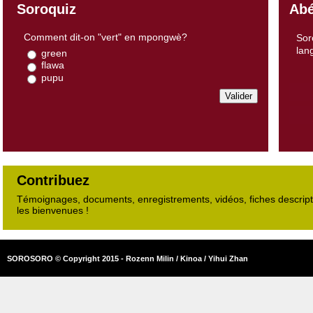
Soroquiz
Abé
Comment dit-on "vert" en mpongwè?
Sor
lan
green
flawa
pupu
Contribuez
Témoignages, documents, enregistrements, vidéos, fiches descripti
les bienvenues !
SOROSORO © Copyright 2015 - Rozenn Milin / Kinoa / Yihui Zhan