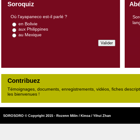
Soroquiz
Abé
Où l'ayapaneco est-il parlé ?
Sor
lan
en Bolivie
aux Philippines
au Mexique
Contribuez
Témoignages, documents, enregistrements, vidéos, fiches descripti
les bienvenues !
SOROSORO © Copyright 2015 - Rozenn Milin / Kinoa / Yihui Zhan