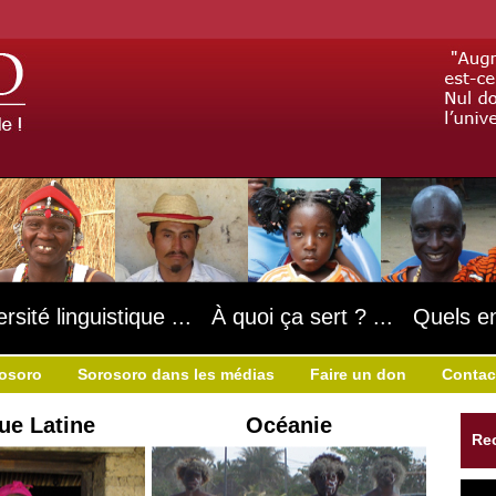
ersité linguistique ... À quoi ça sert ? ... Quels e
rosoro
Sorosoro dans les médias
Faire un don
Contac
ue Latine
Océanie
Re