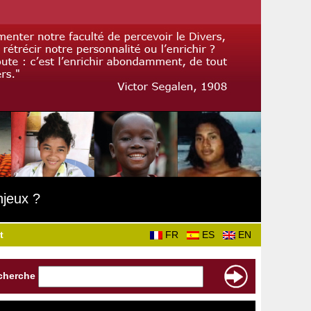
njeux ?
t
FR
ES
EN
cherche