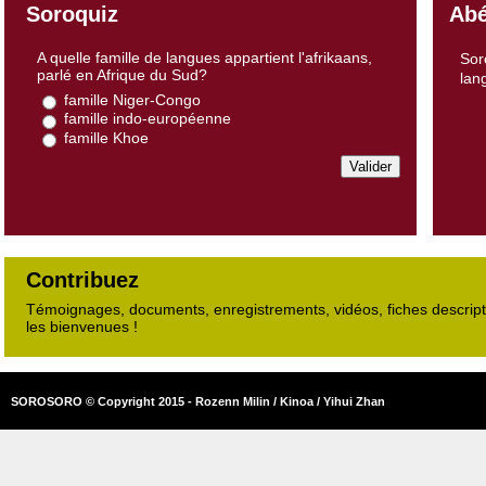
Soroquiz
Abé
A quelle famille de langues appartient l'afrikaans,
Sor
parlé en Afrique du Sud?
lan
famille Niger-Congo
famille indo-européenne
famille Khoe
Contribuez
Témoignages, documents, enregistrements, vidéos, fiches descripti
les bienvenues !
SOROSORO © Copyright 2015 - Rozenn Milin / Kinoa / Yihui Zhan