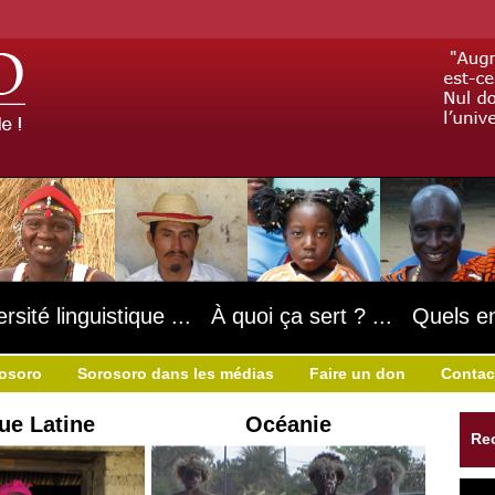
ersité linguistique ... À quoi ça sert ? ... Quels e
rosoro
Sorosoro dans les médias
Faire un don
Contac
ue Latine
Océanie
Re