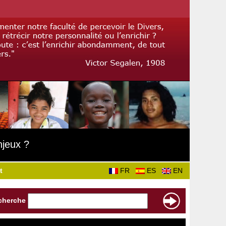
njeux ?
t
FR
ES
EN
cherche