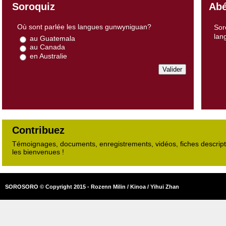
Soroquiz
Abé
Où sont parlée les langues gunwyniguan?
Sor
lan
au Guatemala
au Canada
en Australie
Contribuez
Témoignages, documents, enregistrements, vidéos, fiches descripti
les bienvenues !
SOROSORO © Copyright 2015 - Rozenn Milin / Kinoa / Yihui Zhan