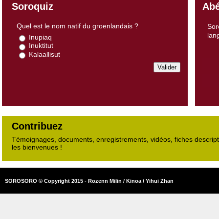
Soroquiz
Abé
Quel est le nom natif du groenlandais ?
Sor
lan
Inupiaq
Inuktitut
Kalaallisut
Contribuez
Témoignages, documents, enregistrements, vidéos, fiches descripti
les bienvenues !
SOROSORO © Copyright 2015 - Rozenn Milin / Kinoa / Yihui Zhan