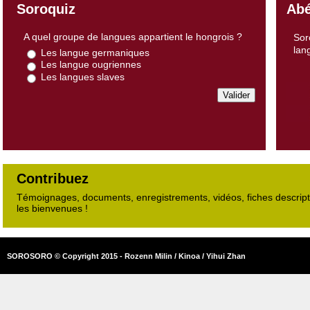
Soroquiz
Abé
A quel groupe de langues appartient le hongrois ?
Sor
lan
Les langue germaniques
Les langue ougriennes
Les langues slaves
Contribuez
Témoignages, documents, enregistrements, vidéos, fiches descripti
les bienvenues !
SOROSORO © Copyright 2015 - Rozenn Milin / Kinoa / Yihui Zhan