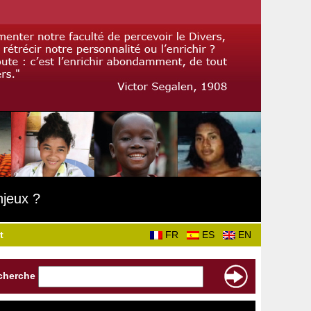
njeux ?
t
FR
ES
EN
cherche