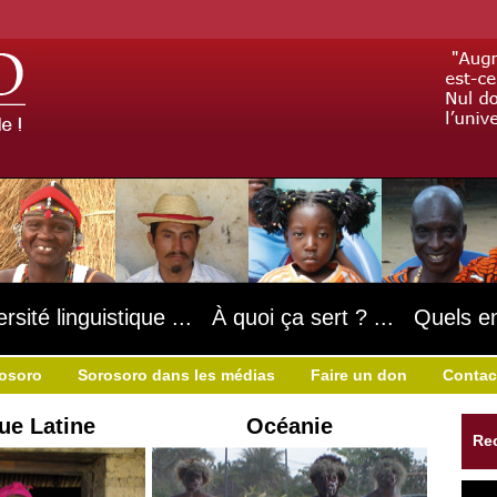
ersité linguistique ... À quoi ça sert ? ... Quels e
rosoro
Sorosoro dans les médias
Faire un don
Contac
ue Latine
Océanie
Re