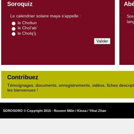
Soroquiz
Abé
Le calendrier solaire maya s’appelle :
Sor
lan
le Choltun
le Chol’ab’
le Cholq’ij
Contribuez
Témoignages, documents, enregistrements, vidéos, fiches descripti
les bienvenues !
SOROSORO © Copyright 2015 - Rozenn Milin / Kinoa / Yihui Zhan