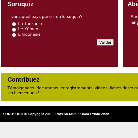
Soroquiz
Abé
Dans quel pays parle-t-on le soqotri?
Sor
lan
La Tanzanie
Le Yémen
L'Indonésie
Contribuez
Témoignages, documents, enregistrements, vidéos, fiches descripti
les bienvenues !
SOROSORO © Copyright 2015 - Rozenn Milin / Kinoa / Yihui Zhan