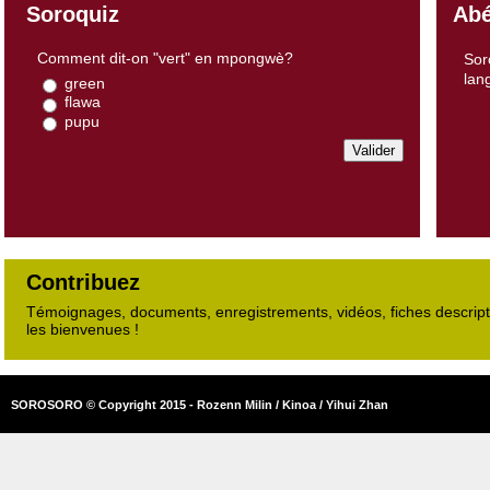
Soroquiz
Abé
Comment dit-on "vert" en mpongwè?
Sor
lan
green
flawa
pupu
Contribuez
Témoignages, documents, enregistrements, vidéos, fiches descripti
les bienvenues !
SOROSORO © Copyright 2015 - Rozenn Milin / Kinoa / Yihui Zhan