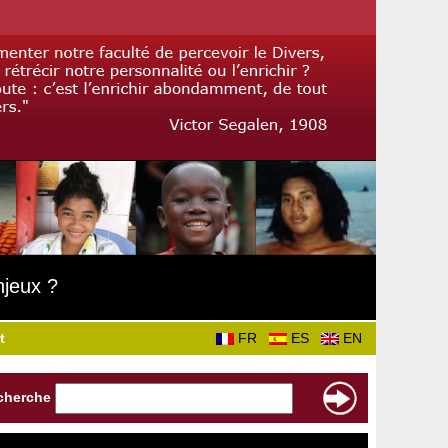
njeux ?
t
FR
ES
EN
cherche