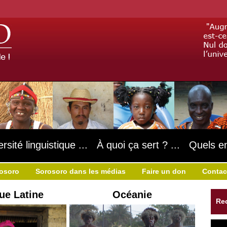
ersité linguistique ... À quoi ça sert ? ... Quels e
rosoro
Sorosoro dans les médias
Faire un don
Contac
ue Latine
Océanie
Re