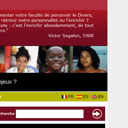
njeux ?
t
FR
ES
EN
cherche