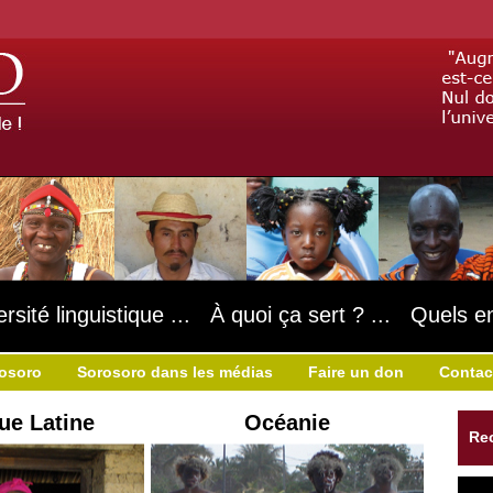
ersité linguistique ... À quoi ça sert ? ... Quels e
rosoro
Sorosoro dans les médias
Faire un don
Contac
ue Latine
Océanie
Re