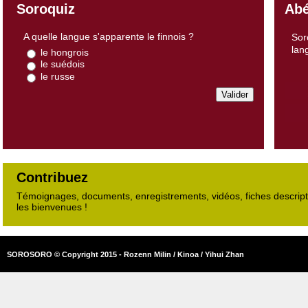
Soroquiz
Abé
A quelle langue s'apparente le finnois ?
Sor
lan
le hongrois
le suédois
le russe
Contribuez
Témoignages, documents, enregistrements, vidéos, fiches descripti
les bienvenues !
SOROSORO © Copyright 2015 - Rozenn Milin / Kinoa / Yihui Zhan