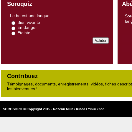
Soroquiz
Abé
Le bo est une langue :
Sor
lan
Bien vivante
En danger
Eteinte
Contribuez
Témoignages, documents, enregistrements, vidéos, fiches descripti
les bienvenues !
SOROSORO © Copyright 2015 - Rozenn Milin / Kinoa / Yihui Zhan