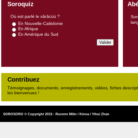
Soroquiz
Abé
Où est parlé le xârâcùù ?
Sor
lan
En Nouvelle-Calédonie
En Afrique
En Amérique du Sud
Contribuez
Témoignages, documents, enregistrements, vidéos, fiches descripti
les bienvenues !
SOROSORO © Copyright 2015 - Rozenn Milin / Kinoa / Yihui Zhan