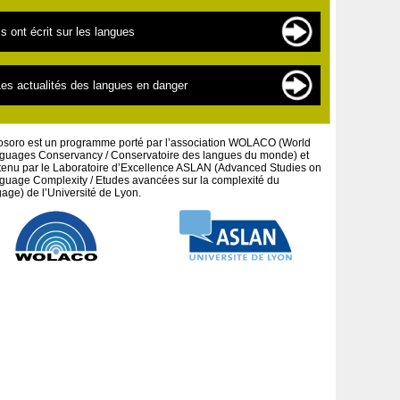
es langues en danger
es sources de documentation
ls ont écrit sur les langues
es « nouvelles » langues
es scientifiques
a linguistique pour les débutants
extes par thématiques
es actualités des langues en danger
a défense des peuples et cultures autochtones
extes par auteurs
es projets artistiques
osoro est un programme porté par l’association WOLACO (World
guages Conservancy / Conservatoire des langues du monde) et
tenu par le Laboratoire d’Excellence ASLAN (Advanced Studies on
guage Complexity / Etudes avancées sur la complexité du
age) de l’Université de Lyon.