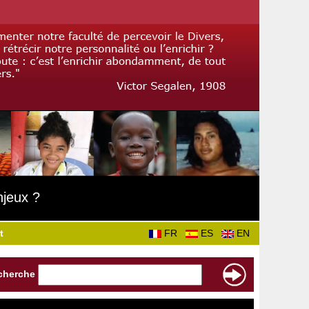
njeux ?
t
FR
ES
EN
cherche