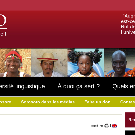
ersité linguistique ... À quoi ça sert ? ... Quels e
rosoro
Sorosoro dans les médias
Faire un don
Contac
Re
Imprimer
|