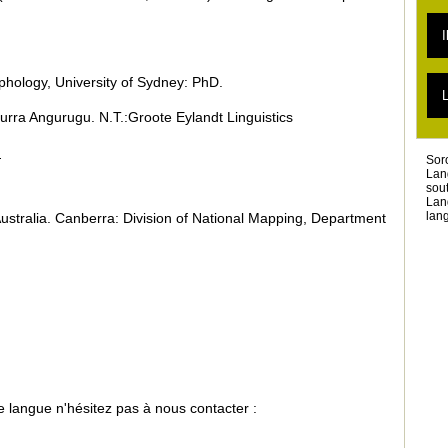
L
L
I
L
L
L
hology, University of Sydney: PhD.
T
L
L
jurra Angurugu. N.T.:Groote Eylandt Linguistics
T
L
.
Sor
Lan
sou
Lan
lang
Australia. Canberra: Division of National Mapping, Department
 langue n'hésitez pas à nous contacter :