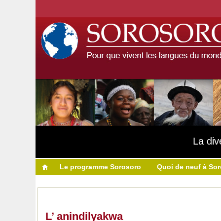
La div
Le programme Sorosoro
Quoi de neuf à So
L’ anindilyakwa