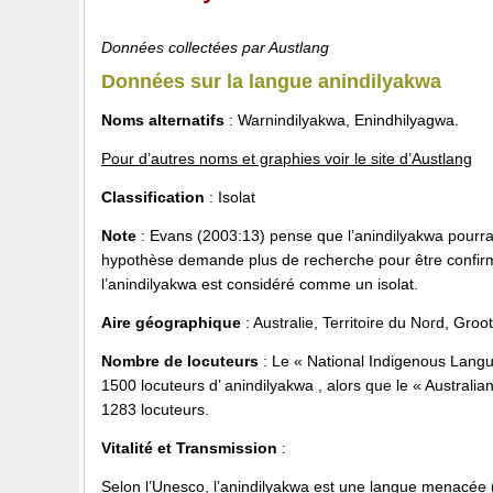
Données collectées par Austlang
Données sur la langue anindilyakwa
Noms alternatifs
: Warnindilyakwa, Enindhilyagwa.
Pour d’autres noms et graphies voir le site d’Austlang
Classification
: Isolat
Note
: Evans (2003:13) pense que l’anindilyakwa pourrai
hypothèse demande plus de recherche pour être confirm
l’anindilyakwa est considéré comme un isolat.
Aire géographique
: Australie, Territoire du Nord, Groo
Nombre de locuteurs
: Le « National Indigenous Lang
1500 locuteurs d’ anindilyakwa , alors que le « Australi
1283 locuteurs.
Vitalité et Transmission
:
Selon l’Unesco, l’anindilyakwa est une langue menacée 