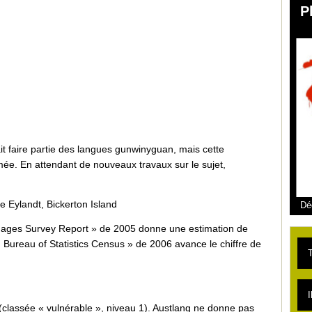
P
t faire partie des langues gunwinyguan, mais cette
ée. En attendant de nouveaux travaux sur le sujet,
te Eylandt, Bickerton Island
Dé
uages Survey Report » de 2005 donne une estimation de
an Bureau of Statistics Census » de 2006 avance le chiffre de
T
L
I
(classée « vulnérable », niveau 1). Austlang ne donne pas