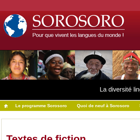
La diversité l
Le programme Sorosoro
Quoi de neuf à Sorosoro
Textes de fiction