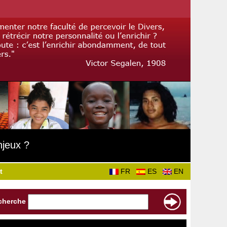
njeux ?
t
FR
ES
EN
cherche