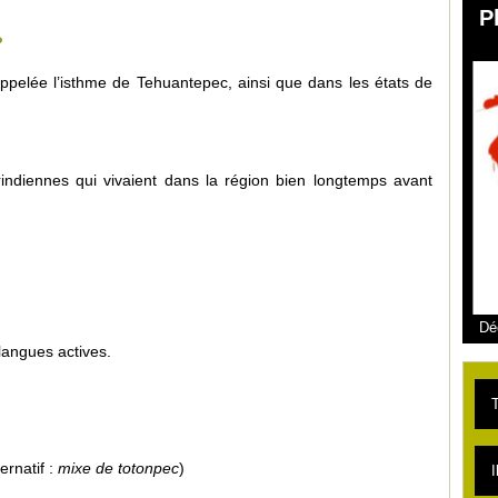
P
?
pelée l’isthme de Tehuantepec, ainsi que dans les états de
ndiennes qui vivaient dans la région bien longtemps avant
Dé
langues actives.
T
L
ernatif :
mixe de totonpec
)
I