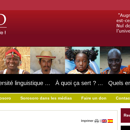
ersité linguistique ... À quoi ça sert ? ... Quels e
rosoro
Sorosoro dans les médias
Faire un don
Contac
Re
Imprimer
|