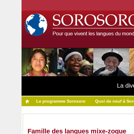
La div
Le programme Sorosoro
Quoi de neuf à So
Famille des langues mixe-zoque