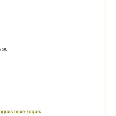
n SIL
angues mixe-zoque: