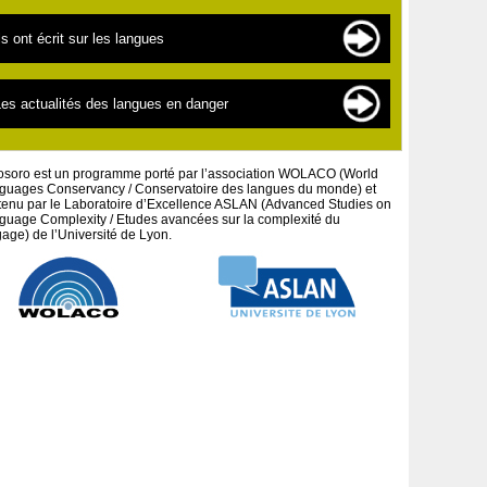
es langues en danger
es sources de documentation
ls ont écrit sur les langues
es « nouvelles » langues
es scientifiques
a linguistique pour les débutants
extes par thématiques
es actualités des langues en danger
a défense des peuples et cultures autochtones
extes par auteurs
es projets artistiques
osoro est un programme porté par l’association WOLACO (World
guages Conservancy / Conservatoire des langues du monde) et
tenu par le Laboratoire d’Excellence ASLAN (Advanced Studies on
guage Complexity / Etudes avancées sur la complexité du
age) de l’Université de Lyon.