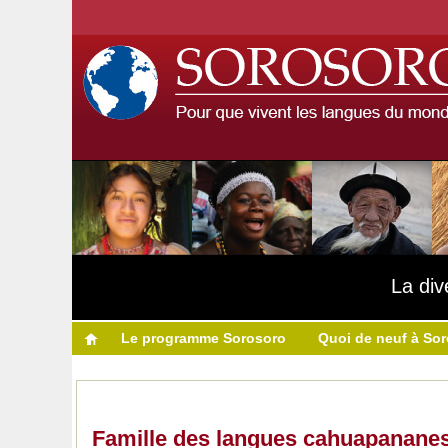
La div
Le programme Sorosoro
Quoi de neuf à So
Famille des langues cahuapanane