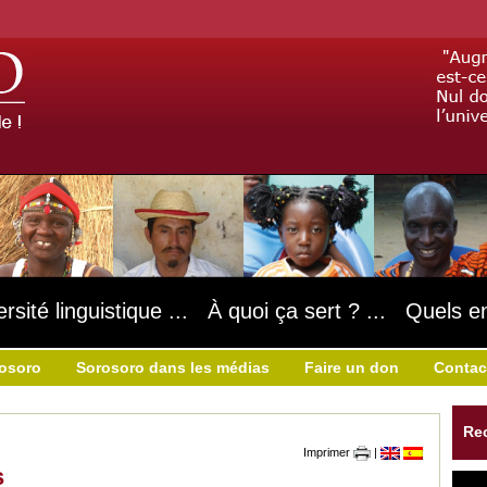
ersité linguistique ... À quoi ça sert ? ... Quels e
rosoro
Sorosoro dans les médias
Faire un don
Contac
Re
Imprimer
|
s