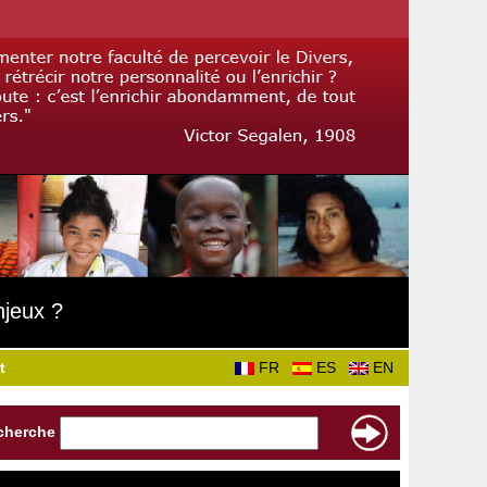
njeux ?
t
FR
ES
EN
cherche