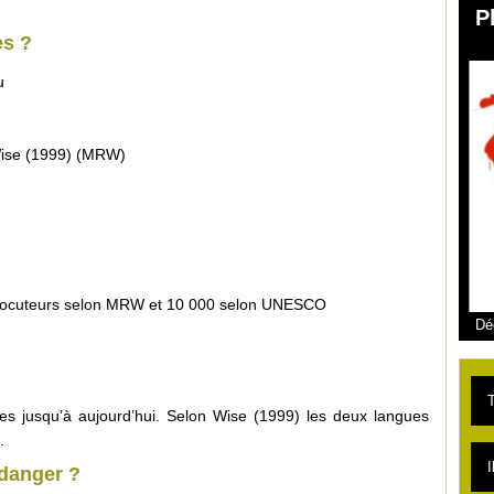
P
es ?
u
Wise (1999) (MRW)
 locuteurs selon MRW et 10 000 selon UNESCO
Dé
T
ues jusqu’à aujourd’hui. Selon Wise (1999) les deux langues
.
L
I
danger ?