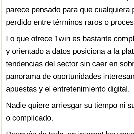
parece pensado para que cualquiera 
perdido entre términos raros o proce
Lo que ofrece 1win es bastante comp
y orientado a datos posiciona a la pl
tendencias del sector sin caer en so
panorama de oportunidades interesant
apuestas y el entretenimiento digital.
Nadie quiere arriesgar su tiempo ni su
o complicado.