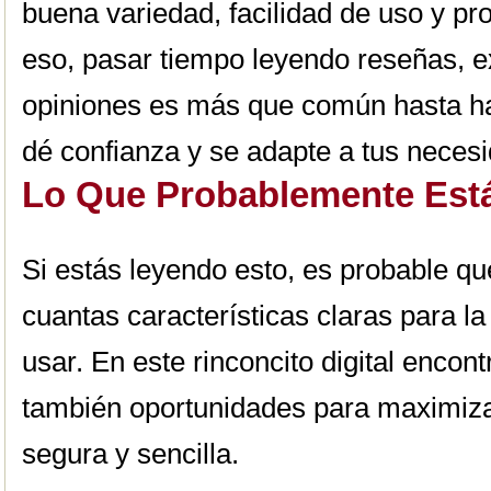
buena variedad, facilidad de uso y pr
eso, pasar tiempo leyendo reseñas, 
opiniones es más que común hasta hal
dé confianza y se adapte a tus neces
Lo Que Probablemente Est
Si estás leyendo esto, es probable q
cuantas características claras para l
usar. En este rinconcito digital encont
también oportunidades para maximiza
segura y sencilla.