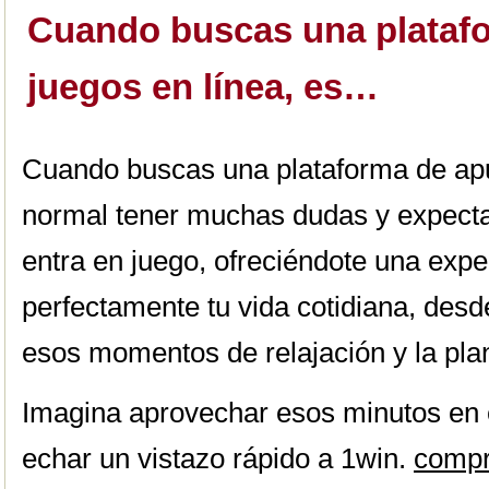
Cuando buscas una plataf
juegos en línea, es…
Cuando buscas una plataforma de apu
normal tener muchas dudas y expecta
entra en juego, ofreciéndote una exp
perfectamente tu vida cotidiana, desde
esos momentos de relajación y la plan
Imagina aprovechar esos minutos en e
echar un vistazo rápido a 1win.
compr