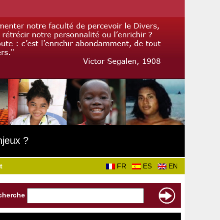
njeux ?
t
FR
ES
EN
cherche