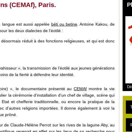
ns (CEMAf), Paris.
P
la langue est aussi appelée
béti ou betine
. Antoine Kakou, de
ur les deux dialectes de l’éotilé :
t désormais réduit à des fonctions religieuses, et qui est donc
ahisseur », la transmission de l’éotilé aux jeunes générations
ns de la fierté à défendre leur identité.
Dé
Ivoire) », le documentaire présenté au
CEMAf
montre la vie
ulier la cérémonie d’installation d’un chef de village, scène qui
tat et chefferie traditionnelle, ou encore la pratique de la
T
vec d’autres religions importées. Il donne également à voir la
gue prôné.
L
I
our de Claude-Hélène Perrot sur les rives de la lagune Aby, au
ntifique revenait en effet sur les lieux de sa recherche pour