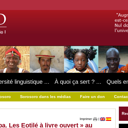
ersité linguistique ... À quoi ça sert ? ... Quels e
rosoro
Sorosoro dans les médias
Faire un don
Contac
Re
Imprimer
|
a. Les Eotilé à livre ouvert » au