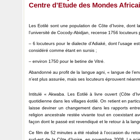
Centre d’Etude des Mondes Africai
Les Eotilé sont une population de Côte d’Ivoire, dont 
l’université de Cocody-Abidjan, recense 1756 locuteurs po
– 6 locuteurs pour le dialecte d’Adiaké, dont l’usage es
considéré comme étant en sursis ;
– environ 1750 pour le betine de Vitré.
Abandonné au profit de la langue agni, « langue de l’env
n’est plus assurée, mais ses locuteurs éprouvent néanmoi
Intitulé « Akwaba. Les Eotilé à livre ouvert (Côte d’
quotidienne dans les villages éotilé. On retient en partic
laisse deviner un changement dans les rapports entre E
religion ancestrale restée vivante tout en coexistant a
façon dont le passé est revendiqué et le retour à la lan
Ce film de 52 minutes a été réalisé à l’occasion du ret
sud-est de la Côte d’Ivoire, en novembre 2008. La scie