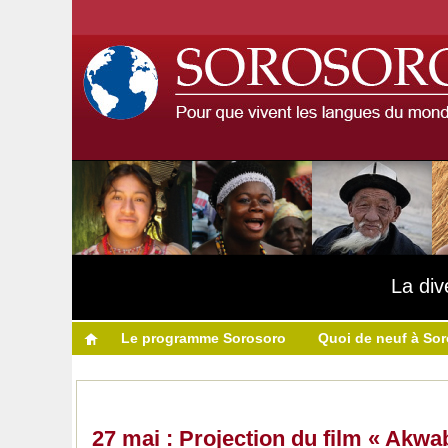
La div
Le programme Sorosoro
Quoi de neuf à So
27 mai : Projection du film « Akwab